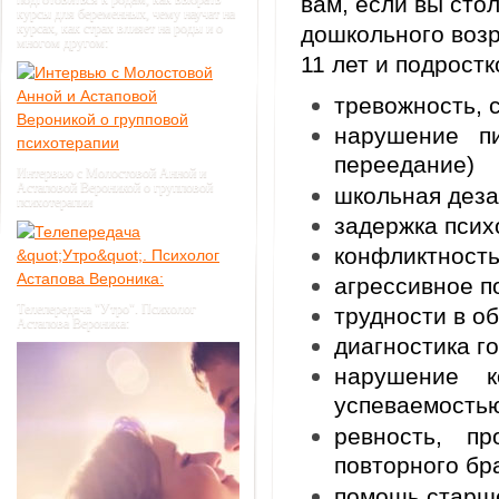
вам, если вы сто
курсы для беременных, чему научат на
курсах, как страх влияет на роды и о
дошкольного возр
многом другом:
11 лет и подростк
тревожность, 
нарушение п
переедание)
Интервью с Молостовой Анной и
Астаповой Вероникой о групповой
школьная деза
психотерапии
задержка псих
конфликтность
агрессивное п
Телепередача "Утро". Психолог
трудности в о
Астапова Вероника:
диагностика г
нарушение 
успеваемость
ревность, п
повторного бр
помощь старш