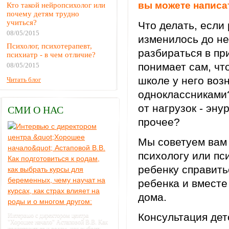
вы можете написат
Кто такой нейропсихолог или
почему детям трудно
учиться?
Что делать, если
08/05/2015
изменилось до н
Психолог, психотерапевт,
разбираться в пр
психиатр - в чем отличие?
понимает сам, чт
08/05/2015
школе у него воз
Читать блог
одноклассниками
от нагрузок - эну
СМИ О НАС
прочее?
Мы советуем вам 
психологу или пс
ребенку справить
ребенка и вместе
дома.
Консультация дет
Интервью с директором центра
"Хорошее начало" Астаповой В.В. Как
подготовиться к родам, как выбрать