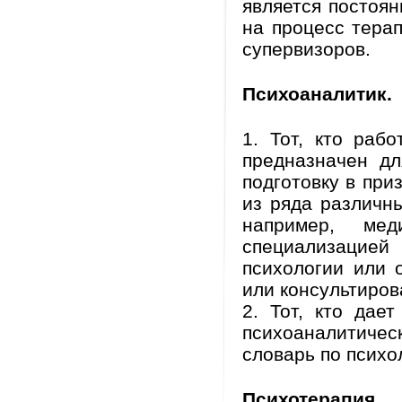
является постоян
на процесс тера
супервизоров.
Психоаналитик.
1. Тот, кто раб
предназначен дл
подготовку в при
из ряда различн
например, мед
специализацией 
психологии или 
или консультиров
2. Тот, кто дае
психоаналитич
словарь по психо
Психотерапия.