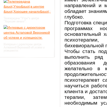
направлений и м
обладает знания
глубоко.
Телепередача "Утро"в центре
"Хорошее начало":
Подготовка специ
программах но
основательный х
психотерапии
Интервью с директором центра
бихевиоральной п
Астаповой Вероникой об успехе и
успешности:
Чтобы стать под
выполнить ряд 
образования д
желательно в к
продолжительн
психотерапевт с
научиться работ
клиента и достат
терапии, затем
необходимым ус