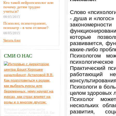
Кто такой нейропсихолог или
почему детям трудно
Слово «психологи
учиться?
08/05/2015
- душа и «логос» 
Психолог, психотерапевт,
закономерно
психиатр - в чем отличие?
функционировани
08/05/2015
которые позвол
Читать блог
развивается, фу
какие-либо пробл
Психологом мо
СМИ О НАС
психологическое
Практический пс
работающий н
консультирова
Психологи в бол
целом здоровых 
Психолог може
нескольких обла
Интервью с директором центра
развития, соц
"Хорошее начало" Астаповой В.В. Как
подготовиться к родам, как выбрать