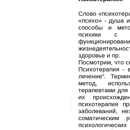
Слово «психотера
«психо» - душа 
способы и мет
психики с ц
функциониро
жизнедеятельнос
здоровье и пр.
Посмотрим, что с
Психотерапия - 
лечение". Терми
метод, исполь
терапевтами для
их происхожд
психотерапия пр
заболеваний, не
соматическим р
психологических