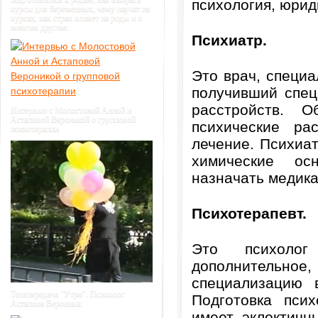
психология, юрид
курсы для беременных, чему научат на
курсах, как страх влияет на роды и о
многом другом:
Психиатр.
Это врач, специ
получивший спец
расстройств. О
Интервью с Молостовой Анной и
Астаповой Вероникой о групповой
психические ра
психотерапии
лечение. Психиа
химические ос
назначать медик
Психотерапевт.
Это психоло
дополнительн
специализацию 
Телепередача "Утро". Психолог
Подготовка пси
Астапова Вероника:
имеет эклектичн