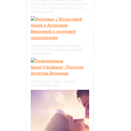
курсы для беременных, чему научат на
курсах, как страх влияет на роды и о
многом другом:
Интервью с Молостовой Анной и
Астаповой Вероникой о групповой
психотерапии
Телепередача "Утро". Психолог
Астапова Вероника: